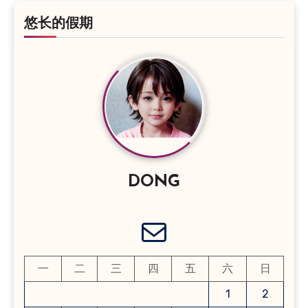
悠长的假期
DONG
电子邮件
一
二
三
四
五
六
日
1
2