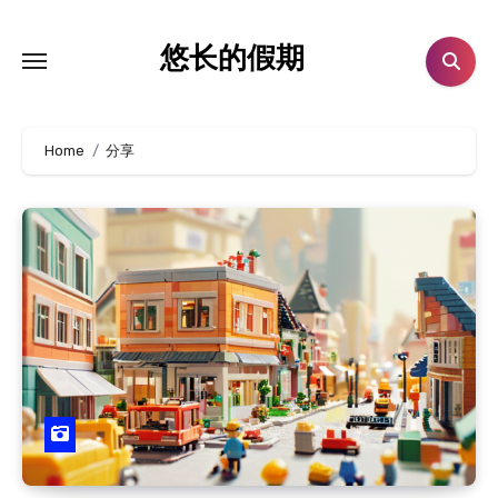
跳
转
悠长的假期
到
内
容
Home
分享